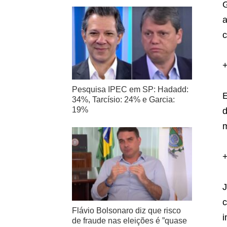
G
a
c
Pesquisa IPEC em SP: Hadadd:
E
34%, Tarcísio: 24% e Garcia:
19%
d
m
J
c
Flávio Bolsonaro diz que risco
i
de fraude nas eleições é ”quase