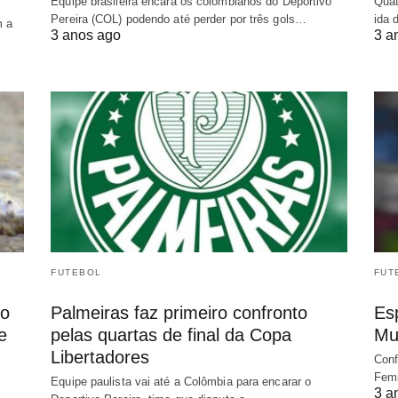
Equipe brasileira encara os colombianos do Deportivo
Quat
Pereira (COL) podendo até perder por três gols…
ida 
m a
3 anos ago
3 a
FUTEBOL
FUT
io
Palmeiras faz primeiro confronto
Es
e
pelas quartas de final da Copa
Mu
Libertadores
Conf
Femi
Equipe paulista vai até a Colômbia para encarar o
3 a