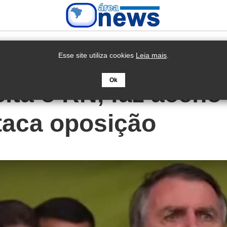
Esse site utiliza cookies
Leia mais
.
Ok
ita o RN, faz aceno
taca oposição