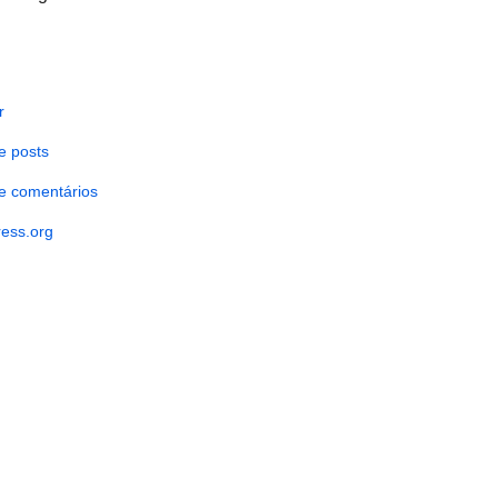
r
e posts
e comentários
ess.org