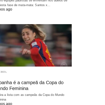
ro equipes paulistas se enfrentam nos duelos de
desta fase de mata-mata: Santos x…
nos ago
EBOL
panha é a campeã da Copa do
ndo Feminina
ira a lista com as campeãs da Copa do Mundo
nina
nos ago