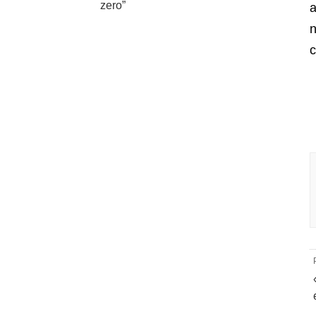
zero”
a
n
c