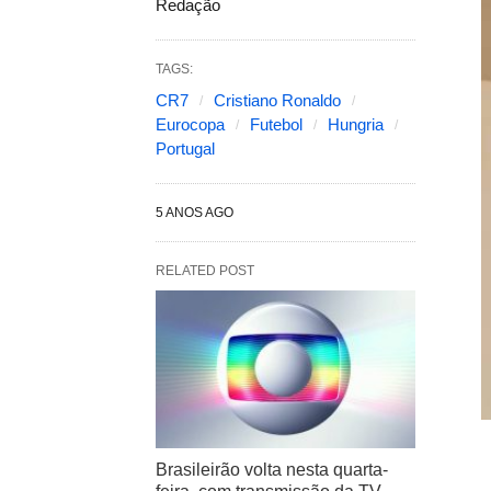
Redação
TAGS:
CR7
Cristiano Ronaldo
Eurocopa
Futebol
Hungria
Portugal
5 ANOS AGO
RELATED POST
Brasileirão volta nesta quarta-