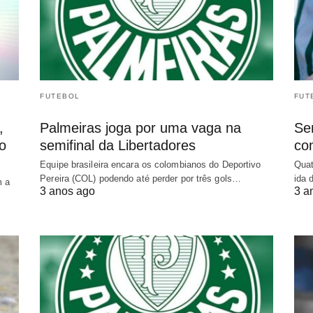
FUTEBOL
FUT
,
Palmeiras joga por uma vaga na
Sem
o
semifinal da Libertadores
co
Equipe brasileira encara os colombianos do Deportivo
Quat
Pereira (COL) podendo até perder por três gols…
ida 
m a
3 anos ago
3 a