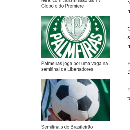
feira, com transmissão da TV
N
Globo e do Premiere
m
O
s
m
P
Palmeiras joga por uma vaga na
semifinal da Libertadores
C
P
t
Semifinais do Brasileirão