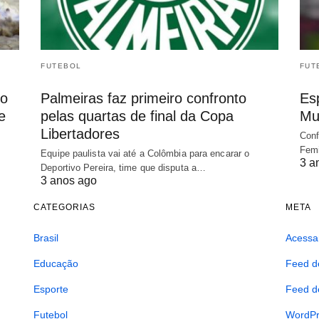
FUTEBOL
FUT
io
Palmeiras faz primeiro confronto
Es
e
pelas quartas de final da Copa
Mu
Libertadores
Conf
Femi
Equipe paulista vai até a Colômbia para encarar o
3 a
Deportivo Pereira, time que disputa a…
3 anos ago
CATEGORIAS
META
Brasil
Acessa
Educação
Feed d
Esporte
Feed d
Futebol
WordPr