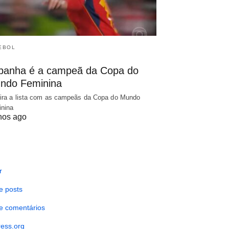
EBOL
panha é a campeã da Copa do
ndo Feminina
ira a lista com as campeãs da Copa do Mundo
nina
nos ago
r
e posts
e comentários
ess.org