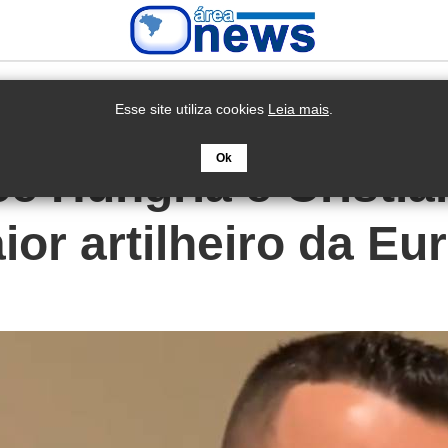
Esse site utiliza cookies
Leia mais
.
Ok
ce Hungria e Cristi
ior artilheiro da E