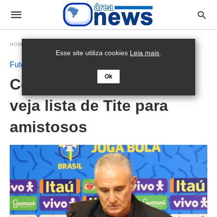
HOMEPAGE
FUTEBOL
Esse site utiliza cookies
Leia mais
.
Futebol
Ok
Convocados da Seleção:
veja lista de Tite para
amistosos