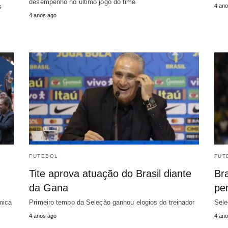
desempenho no último jogo do time
s
4 ano
4 anos ago
FUTEBOL
FUT
Tite aprova atuação do Brasil diante
Br
da Gana
pe
mica
Primeiro tempo da Seleção ganhou elogios do treinador
Sele
4 anos ago
4 ano