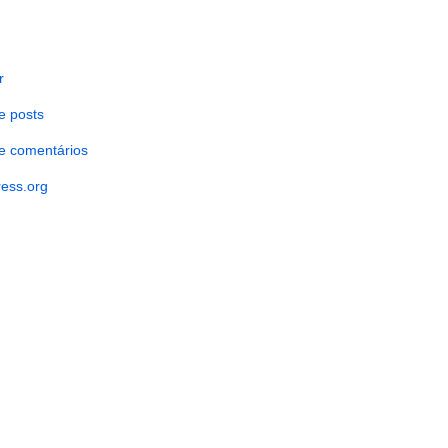
r
e posts
e comentários
ess.org