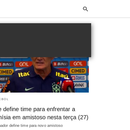
Typ
your
sea
que
and
hit
ente
EBOL
e define time para enfrentar a
nísia em amistoso nesta terça (27)
nador define time para novo amistoso