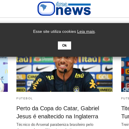
Esse site utiliza cookies
Leia mais
.
Ok
FUTEBOL
FUT
Perto da Copa do Catar, Gabriel
Tit
Jesus é enaltecido na Inglaterra
Tu
Técnico do Arsenal parabeniza brasileiro pelo
Trei