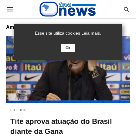
Amistosos
Esse site utiliza cookies
Leia mais
.
Ok
FUTEBOL
Tite aprova atuação do Brasil
diante da Gana