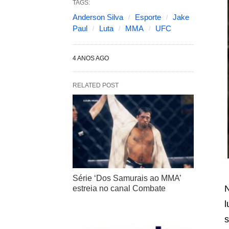
TAGS:
Anderson Silva
Esporte
Jake
Paul
Luta
MMA
UFC
4 ANOS AGO
RELATED POST
Série ‘Dos Samurais ao MMA’
N
estreia no canal Combate
l
s