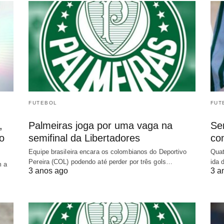
FUTEBOL
FUT
,
Palmeiras joga por uma vaga na
Sem
o
semifinal da Libertadores
co
Equipe brasileira encara os colombianos do Deportivo
Quat
Pereira (COL) podendo até perder por três gols…
ida 
m a
3 anos ago
3 a