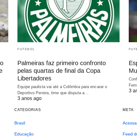
FUTEBOL
FUT
io
Palmeiras faz primeiro confronto
Es
e
pelas quartas de final da Copa
Mu
Libertadores
Conf
Femi
Equipe paulista vai até a Colômbia para encarar o
3 a
Deportivo Pereira, time que disputa a…
3 anos ago
CATEGORIAS
META
Brasil
Acessa
Educação
Feed d