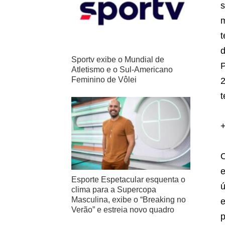
s
m
t
d
Sportv exibe o Mundial de
P
Atletismo e o Sul-Americano
Feminino de Vôlei
2
t
O
e
Esporte Espetacular esquenta o
ú
clima para a Supercopa
Masculina, exibe o “Breaking no
e
Verão” e estreia novo quadro
p