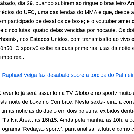
ábado, dia 29, quando subirem ao ringue o brasileiro
An
édios do UFC, uma das lendas do MMA e que, desde a 
em participado de desafios de boxe; e o youtuber americ
e cinco lutas, quatro delas vencidas por nocaute. Os doi
hoenix, nos Estados Unidos, com transmissão ao vivo e
0h50. O sportv3 exibe as duas primeiras lutas da noi
empo real.
+
Raphael Veiga faz desabafo sobre a torcida do Palmei
 evento já será assunto na TV Globo e no sportv muito 
sta noite de boxe no Combate. Nesta sexta-feira, a cor
ltimas notícias do duelo em dois boletins, exibidos dent
 ‘Tá Na Área’, às 16h15. Ainda pela manhã, às 10h, a c
rograma ‘Redação sportv’, para analisar a luta e como 