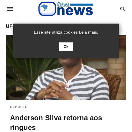
UFC
Esse site utiliza cookies
Leia mais
.
Ok
ESPORTE
Anderson Silva retorna aos
ringues