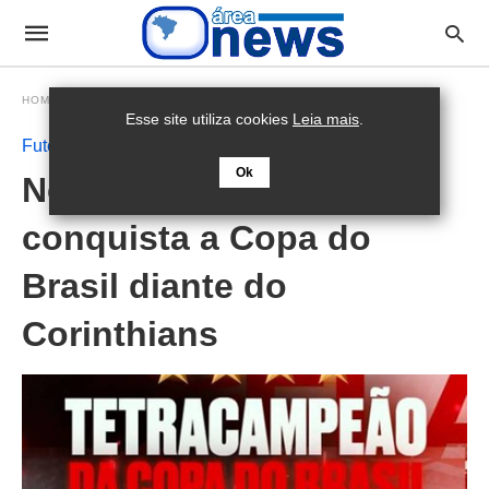
HOMEPAGE
FUTEBOL
Esse site utiliza cookies
Leia mais
.
Futebol
Ok
No sufoco, Flamengo
conquista a Copa do
Brasil diante do
Corinthians