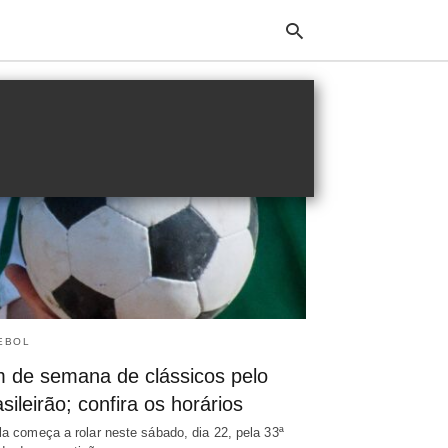
Typ
your
sea
que
and
hit
ente
EBOL
m de semana de clássicos pelo
sileirão; confira os horários
la começa a rolar neste sábado, dia 22, pela 33ª