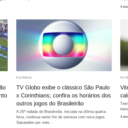
4 ano
FUTEBOL
FUT
rão
TV Globo exibe o clássico São Paulo
Vit
nto
x Corinthians; confira os horários dos
cal
outros jogos do Brasileirão
Trei
trei
A 26ª rodada do Brasileirão, iniciada na última quarta-
feira, continua neste fim de semana com nove jogos.
4 ano
Separados por sete…