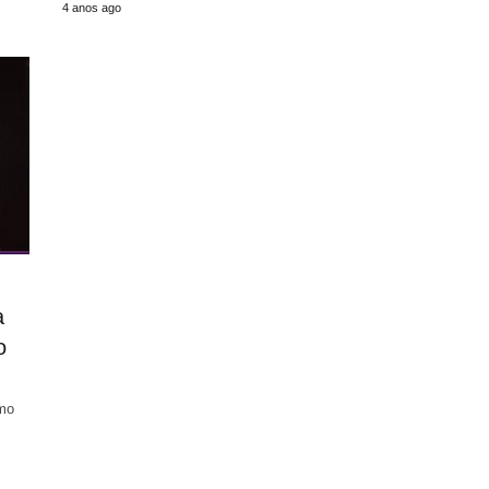
4 anos ago
a
o
mo