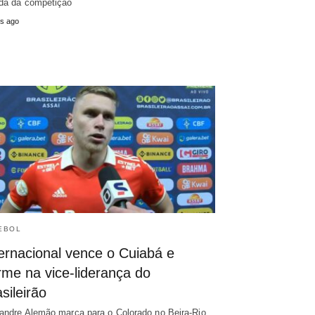
da da competição
s ago
EBOL
ternacional vence o Cuiabá e
rme na vice-liderança do
sileirão
andre Alemão marca para o Colorado no Beira-Rio