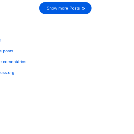
Show more Posts
r
e posts
e comentários
ess.org