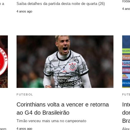
roda
m a
Saiba detalhes da partida desta noite de quarta (26)
4 ano
4 anos ago
FUTEBOL
FUT
Corinthians volta a vencer e retorna
In
ao G4 do Brasileirão
do
Bra
Timão venceu mais uma no campeonato
agem
4 anos ago
Alex