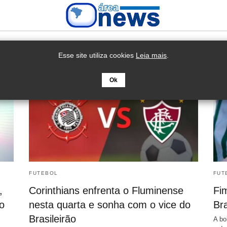
Esse site utiliza cookies
Leia mais
.
Ok
FUTEBOL
FUT
,
Corinthians enfrenta o Fluminense
Fi
o
nesta quarta e sonha com o vice do
Bra
Brasileirão
A bo