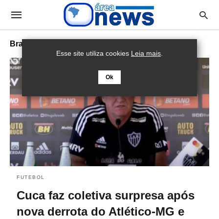
Brasileirão
Esse site utiliza cookies
Leia mais
.
Ok
FUTEBOL
Cuca faz coletiva surpresa após
nova derrota do Atlético-MG e