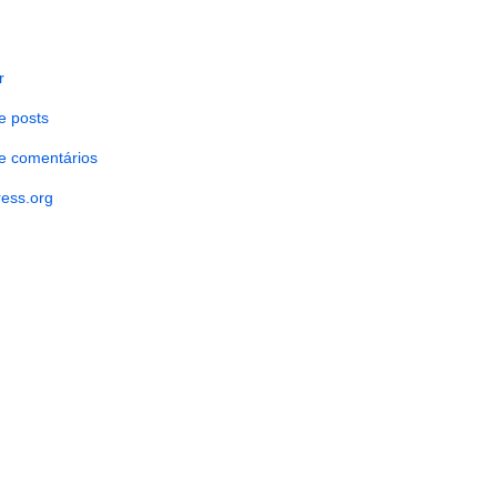
r
e posts
e comentários
ess.org