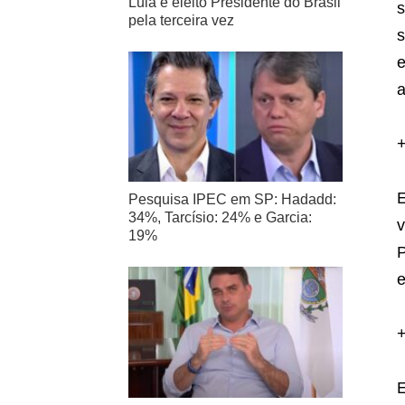
Lula é eleito Presidente do Brasil
s
pela terceira vez
s
e
a
E
Pesquisa IPEC em SP: Hadadd:
34%, Tarcísio: 24% e Garcia:
v
19%
P
e
E