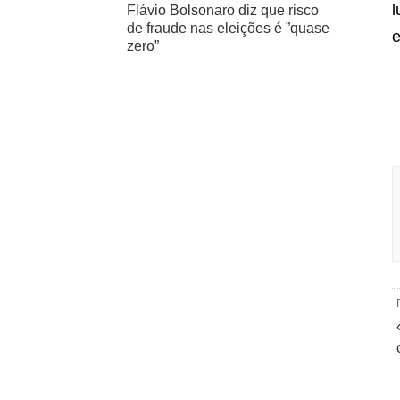
l
Flávio Bolsonaro diz que risco
de fraude nas eleições é ”quase
e
zero”