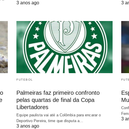
3 anos ago
3 a
FUTEBOL
FUT
io
Palmeiras faz primeiro confronto
Es
e
pelas quartas de final da Copa
Mu
Libertadores
Conf
Femi
Equipe paulista vai até a Colômbia para encarar o
3 a
Deportivo Pereira, time que disputa a…
3 anos ago