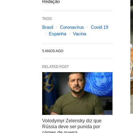
Redação
TAGS:
Brasil
Coronavírus
Covid 19
Espanha
Vacina
5 ANOS AGO
RELATED POST
Volodymyr Zelensky diz que
Rússia deve ser punida por
crimes de guerra