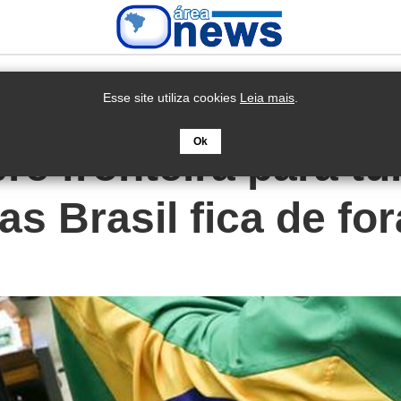
Esse site utiliza cookies
Leia mais
.
Ok
e fronteira para tu
s Brasil fica de for