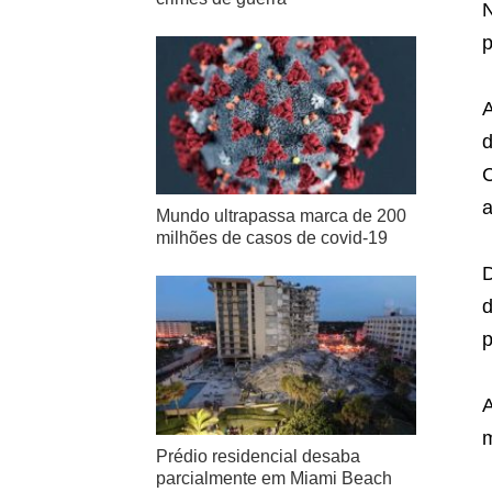
N
p
A
d
C
a
Mundo ultrapassa marca de 200
milhões de casos de covid-19
D
d
p
A
m
Prédio residencial desaba
parcialmente em Miami Beach