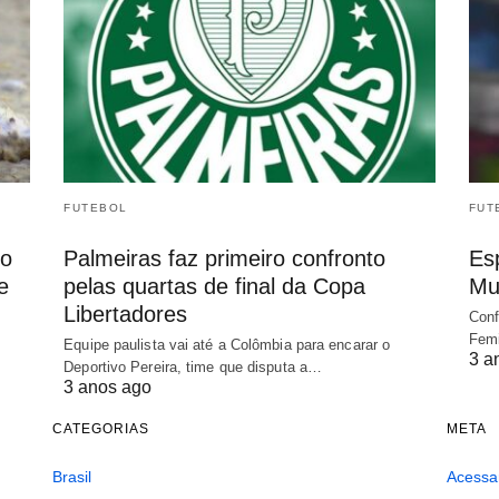
FUTEBOL
FUT
io
Palmeiras faz primeiro confronto
Es
e
pelas quartas de final da Copa
Mu
Libertadores
Conf
Femi
Equipe paulista vai até a Colômbia para encarar o
3 a
Deportivo Pereira, time que disputa a…
3 anos ago
CATEGORIAS
META
Brasil
Acessa