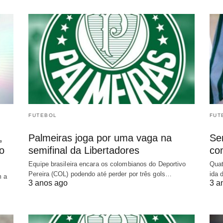
FUTEBOL
FUT
,
Palmeiras joga por uma vaga na
Sem
o
semifinal da Libertadores
co
Equipe brasileira encara os colombianos do Deportivo
Quat
Pereira (COL) podendo até perder por três gols…
ida 
m a
3 anos ago
3 a