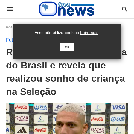
HOMEPAGE
FUTEBOL
Esse site utiliza cookies
Leia mais
.
Futebol
Ok
Richarlison celebra vitória
do Brasil e revela que
realizou sonho de criança
na Seleção