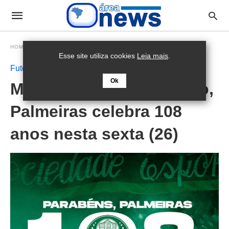
HOMEPAGE
FUTEBOL
Esse site utiliza cookies
Leia mais
.
Futebol
Ok
Maior campeão brasileiro,
Palmeiras celebra 108
anos nesta sexta (26)