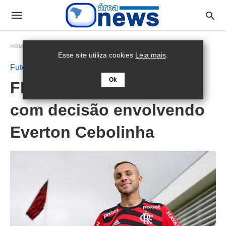
HOMEPAGE
FUTEBOL
Esse site utiliza cookies
Leia mais
.
Futebol
Ok
Flamengo surpreende
com decisão envolvendo
Everton Cebolinha