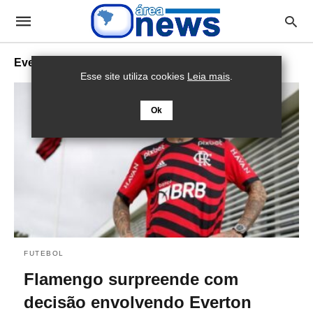
Everton Cebolinha
Esse site utiliza cookies
Leia mais
.
Ok
FUTEBOL
Flamengo surpreende com
decisão envolvendo Everton