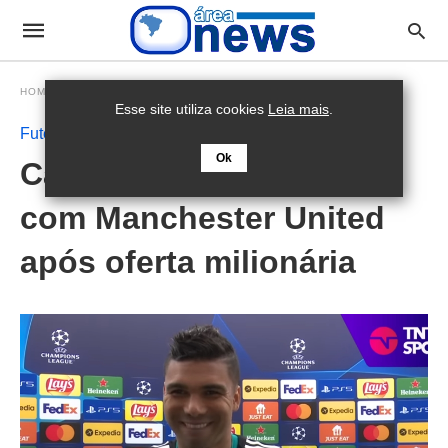
HOMEPAGE
FUTEBOL
Esse site utiliza cookies
Leia mais
.
Futebol
Ok
Casemiro deve assinar
com Manchester United
após oferta milionária