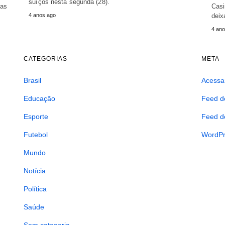
suíços nesta segunda (28).
ias
Casi
4 anos ago
deix
4 ano
CATEGORIAS
META
Brasil
Acessa
Educação
Feed d
Esporte
Feed d
Futebol
WordPr
Mundo
Notícia
Política
Saúde