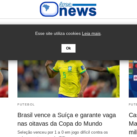
Esse site utiliza cookies
Leia mais
.
Ok
FUTEBOL
FUT
Brasil vence a Suíça e garante vaga
Ca
nas oitavas da Copa do Mundo
Ma
mil
Seleção venceu por 1 a 0 em jogo difícil contra os