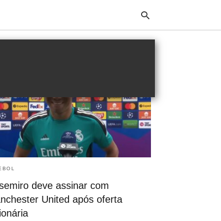
Typ
your
sea
que
and
hit
ente
EBOL
semiro deve assinar com
nchester United após oferta
ionária