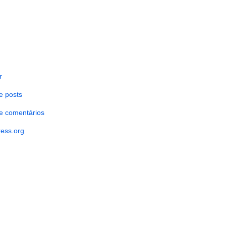
r
e posts
e comentários
ess.org