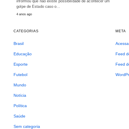
informou que não existe possibilidade de acontecer um
golpe de Estado caso o…
4 anos ago
CATEGORIAS
META
Brasil
Acessa
Educação
Feed d
Esporte
Feed d
Futebol
WordPr
Mundo
Notícia
Política
Saúde
Sem categoria