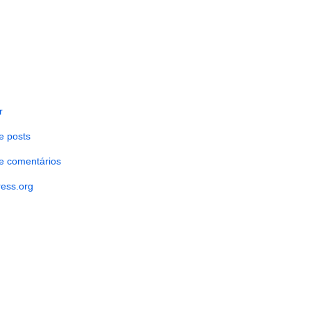
r
e posts
e comentários
ess.org