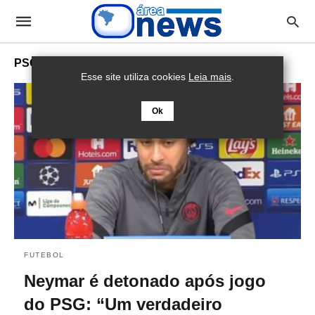
PSG
Esse site utiliza cookies
Leia mais
.
Ok
FUTEBOL
Neymar é detonado após jogo
do PSG: “Um verdadeiro