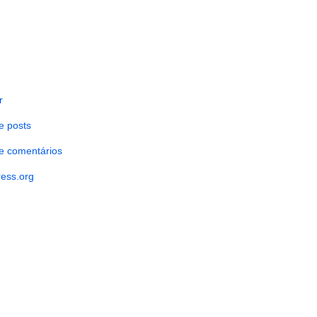
r
e posts
e comentários
ess.org