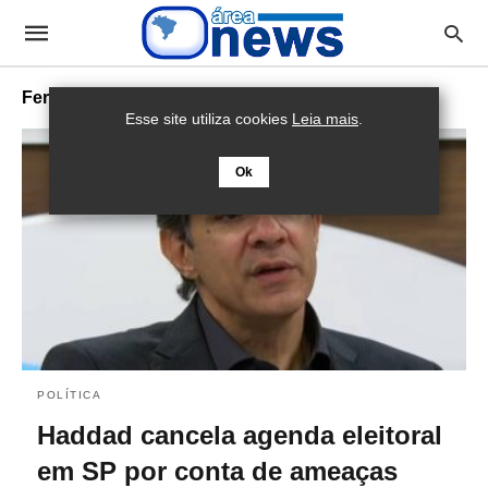
Fernando Haddad
Esse site utiliza cookies
Leia mais
.
Ok
POLÍTICA
Haddad cancela agenda eleitoral
em SP por conta de ameaças