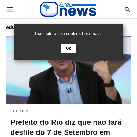
eduardo paes
Esse site utiliza cookies
Leia mais
.
Ok
POLÍTICA
Prefeito do Rio diz que não fará
desfile do 7 de Setembro em