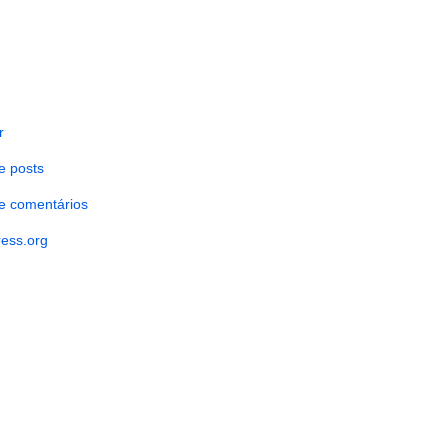
r
e posts
e comentários
ess.org