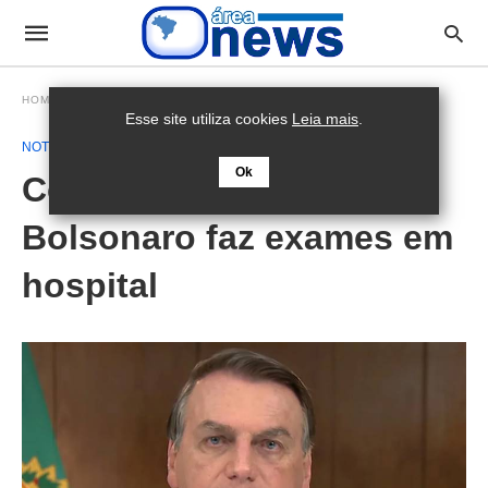
HOMEPAGE
NOTÍCIA
Esse site utiliza cookies
Leia mais
.
NOTÍCIA
Ok
Com dores abdominais,
Bolsonaro faz exames em
hospital