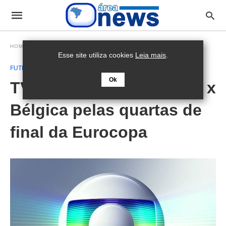
HOMEPAGE
FUTEBOL
Esse site utiliza cookies
Leia mais
.
FUTEBOL
Ok
TV Globo transmite Itália x
Bélgica pelas quartas de
final da Eurocopa