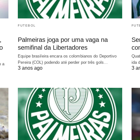
FUTEBOL
FUT
,
Palmeiras joga por uma vaga na
Sem
o
semifinal da Libertadores
co
Equipe brasileira encara os colombianos do Deportivo
Quat
Pereira (COL) podendo até perder por três gols…
ida 
m a
3 anos ago
3 a