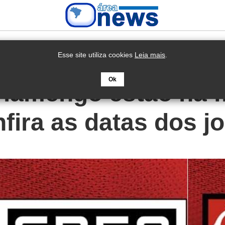
Esse site utiliza cookies
Leia mais
.
Ok
Flamengo estão na f
nfira as datas dos j