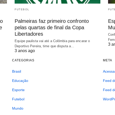
FUTEBOL
FUT
io
Palmeiras faz primeiro confronto
Es
e
pelas quartas de final da Copa
Mu
Libertadores
Conf
Femi
Equipe paulista vai até a Colômbia para encarar o
3 a
Deportivo Pereira, time que disputa a…
3 anos ago
CATEGORIAS
META
Brasil
Acessa
Educação
Feed d
Esporte
Feed d
Futebol
WordPr
Mundo