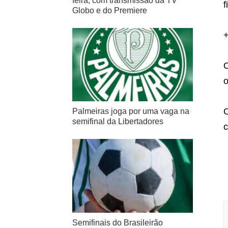
feira, com transmissão da TV
f
Globo e do Premiere
O
o
O
Palmeiras joga por uma vaga na
semifinal da Libertadores
c
Semifinais do Brasileirão