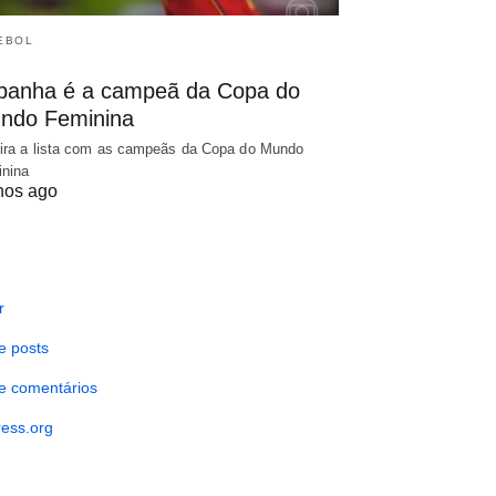
EBOL
panha é a campeã da Copa do
ndo Feminina
ira a lista com as campeãs da Copa do Mundo
nina
nos ago
r
e posts
e comentários
ess.org