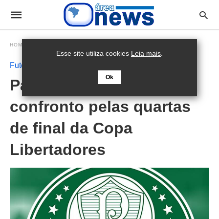
HOMEPAGE
FUTEBOL
Esse site utiliza cookies
Leia mais
.
Futebol
Ok
Palmeiras faz primeiro
confronto pelas quartas
de final da Copa
Libertadores