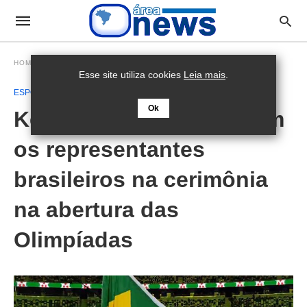
HOMEPAGE
ESPORTE
Esse site utiliza cookies
Leia mais
.
ESPORTE
Ok
Ketleyn e Bruninho foram
os representantes
brasileiros na cerimônia
na abertura das
Olimpíadas