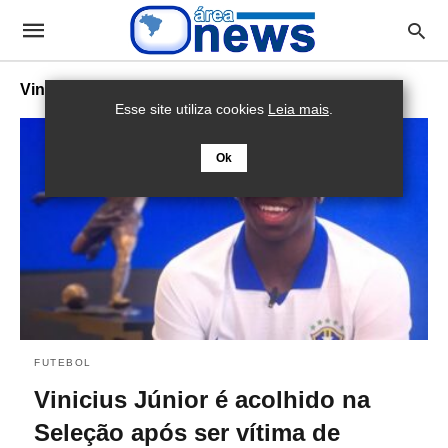
Vinicius Júnior
Esse site utiliza cookies
Leia mais
.
Ok
FUTEBOL
Vinicius Júnior é acolhido na
Seleção após ser vítima de