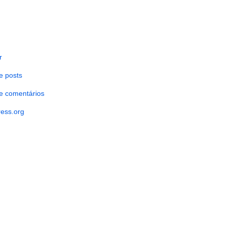
r
e posts
e comentários
ess.org