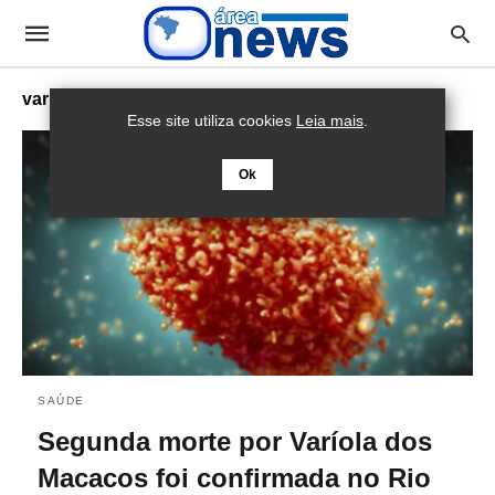
varíola dos macacos
Esse site utiliza cookies
Leia mais
.
Ok
SAÚDE
Segunda morte por Varíola dos
Macacos foi confirmada no Rio