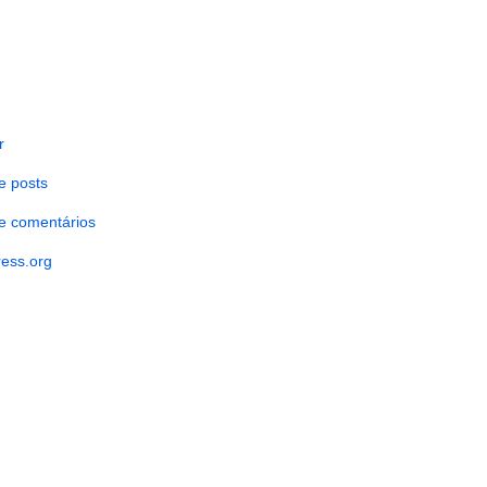
r
e posts
e comentários
ess.org