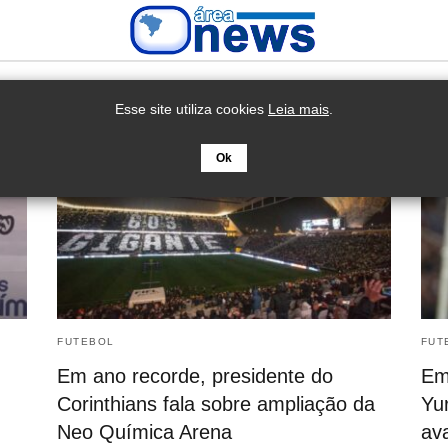
Esse site utiliza cookies
Leia mais
.
Ok
FUTEBOL
FUT
Em ano recorde, presidente do
Em 
Corinthians fala sobre ampliação da
Yur
Neo Química Arena
av