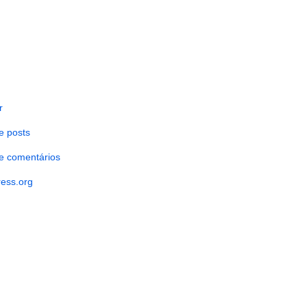
r
e posts
e comentários
ess.org