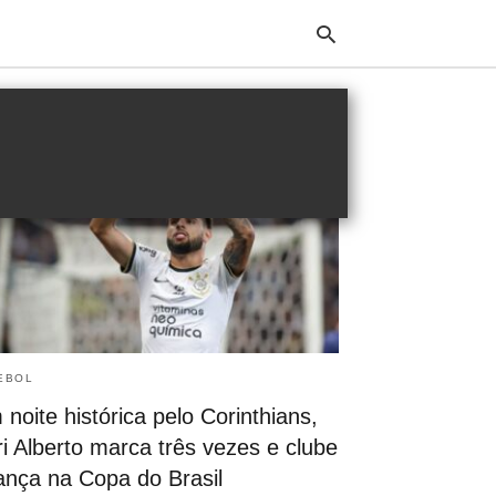
Typ
your
sea
que
and
hit
ente
EBOL
noite histórica pelo Corinthians,
i Alberto marca três vezes e clube
ança na Copa do Brasil