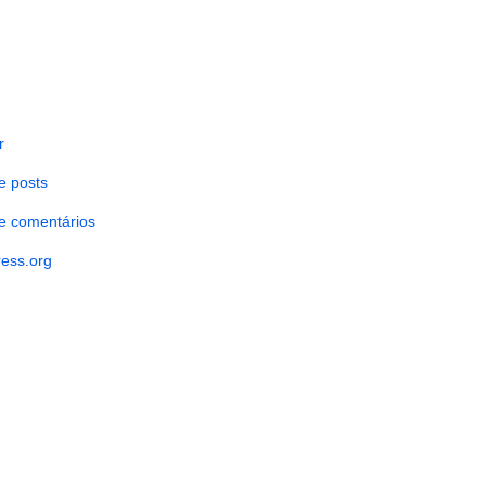
r
e posts
e comentários
ess.org