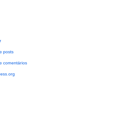
r
e posts
e comentários
ess.org