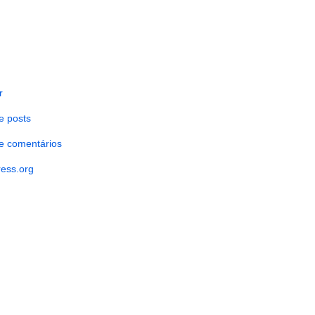
r
e posts
e comentários
ess.org