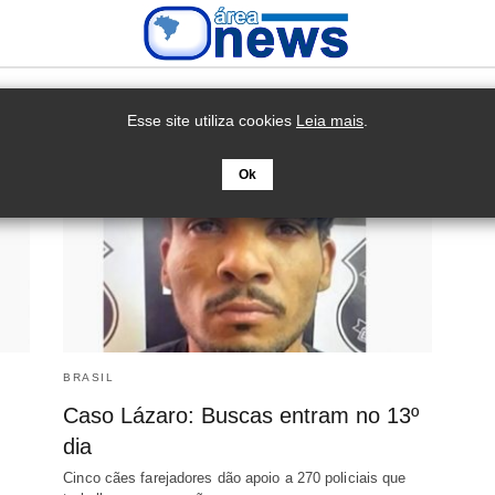
Esse site utiliza cookies
Leia mais
.
Ok
BRASIL
Caso Lázaro: Buscas entram no 13º
dia
Cinco cães farejadores dão apoio a 270 policiais que