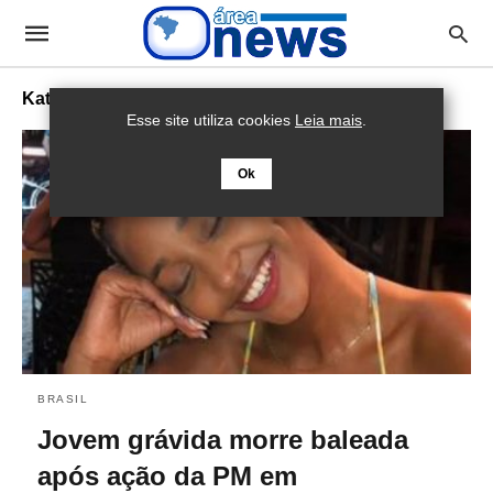
Kathlen Romeu
Esse site utiliza cookies
Leia mais
.
Ok
BRASIL
Jovem grávida morre baleada
após ação da PM em