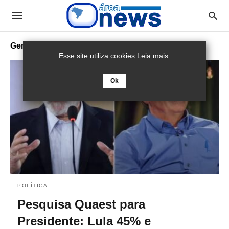
Genial/Quaest
Esse site utiliza cookies
Leia mais
.
Ok
POLÍTICA
Pesquisa Quaest para
Presidente: Lula 45% e