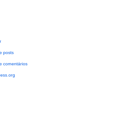
r
e posts
e comentários
ess.org