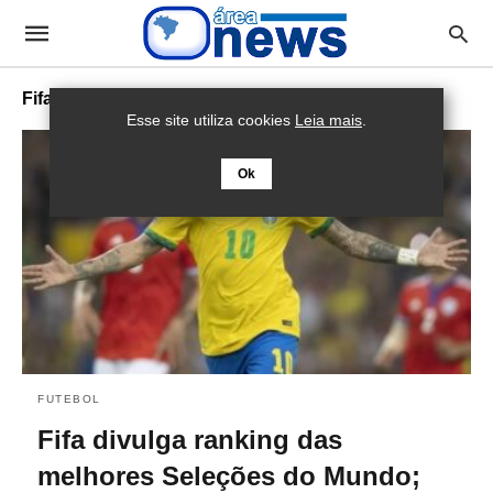
Fifa
Esse site utiliza cookies
Leia mais
.
Ok
FUTEBOL
Fifa divulga ranking das
melhores Seleções do Mundo;