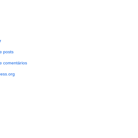
r
e posts
e comentários
ess.org