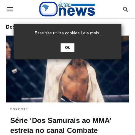
Dos Samurais ao MMA
Esse site utiliza cookies
Leia mais
.
Ok
ESPORTE
Série ‘Dos Samurais ao MMA’
estreia no canal Combate