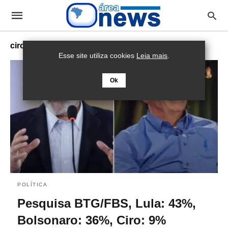
ciro
Esse site utiliza cookies
Leia mais
.
Ok
POLÍTICA
Pesquisa BTG/FBS, Lula: 43%,
Bolsonaro: 36%, Ciro: 9%