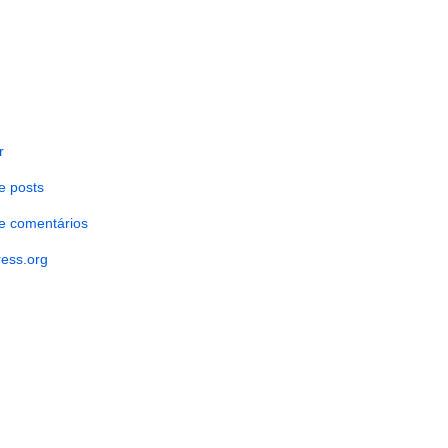
r
e posts
e comentários
ess.org