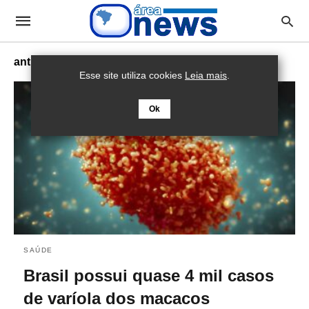
antiviral
Esse site utiliza cookies
Leia mais
.
Ok
SAÚDE
Brasil possui quase 4 mil casos
de varíola dos macacos