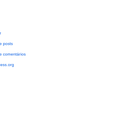
r
e posts
e comentários
ess.org