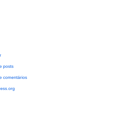
r
e posts
e comentários
ess.org