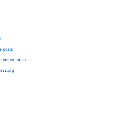
r
e posts
e comentários
ess.org